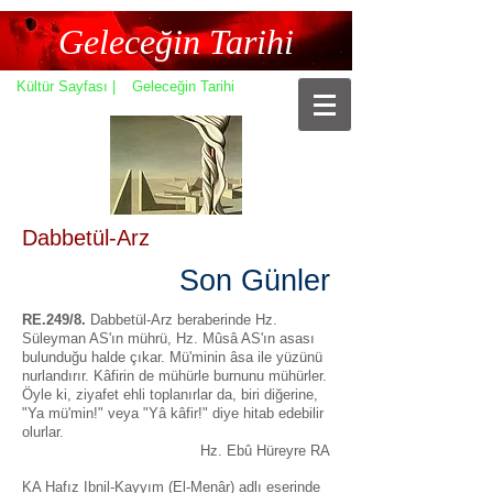
Geleceğin Tarihi
Kültür Sayfası |
Geleceğin Tarihi
Dabbetül-Arz
Son Günler
RE.249/8.
Dabbetül-Arz beraberinde Hz.
Süleyman AS'ın mührü, Hz. Mûsâ AS'ın asası
bulunduğu halde çıkar. Mü'minin âsa ile yüzünü
nurlandırır. Kâfirin de mühürle burnunu mühürler.
Öyle ki, ziyafet ehli toplanırlar da, biri diğerine,
"Ya mü'min!" veya "Yâ kâfir!" diye hitab edebilir
olurlar.
Hz. Ebû Hüreyre RA
KA Hafız Ibnil-Kayyım (El-Menâr) adlı eserinde